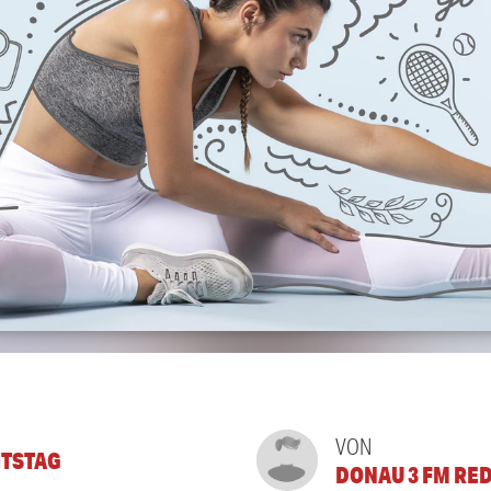
VON
TSTAG
DONAU 3 FM RE