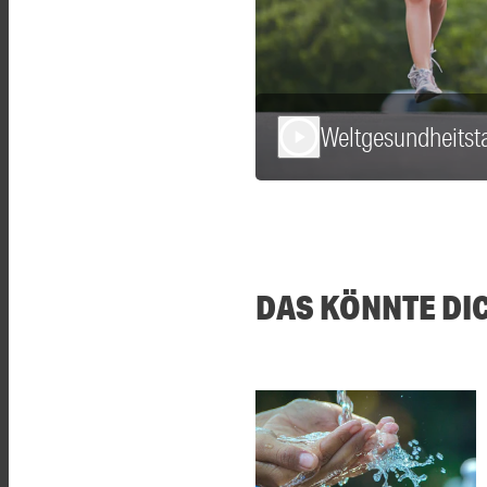
Weltgesundheitst
play_arrow
DAS KÖNNTE DI