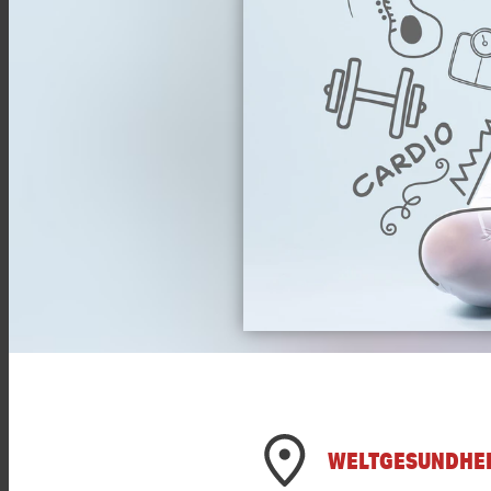
WELTGESUNDHEI