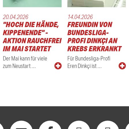
20.04.2026
14.04.2026
"HOCH DIE HÄNDE,
FREUNDIN VON
KIPPENENDE" -
BUNDESLIGA-
AKTION RAUCHFREI
PROFI DINKÇI AN
IM MAI STARTET
KREBS ERKRANKT
Der Mai kann für viele
Für Bundesliga-Profi
zum Neustart …
Eren Dinkçi ist …