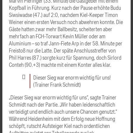
Marvin Pieringer (33. Minute) die Gastgeber mit einem
Kopfball in Führung. Kurz nach der Pause erhöhte Budu
Siwsiwadse (47.) auf 2:0, nachdem Kiel-Keeper Timon
Weiner einen ersten Versuch noch abwehren konnte. Die
Gäste hatten zwar mehr Ballbesitz, scheiterten aber
mehrfach an FCH-Torwart Kevin Müller oder am
Aluminium – so traf Jann-Fiete Arp in der 58. Minute per
Freistoß nur die Latte. Der späte Anschlusstreffer von
Phil Harres (87.) sorgte kurz für Spannung, doch Sirlord
Conteh (90.+3) machte mit einem Konter alles klar.
Dieser Sieg war enorm wichtig für uns!
(Trainer Frank Schmidt)
„Dieser Sieg war enorm wichtig für uns“, sagte Trainer
Schmidt nach der Partie. „Wir haben leidenschaftlich
verteidigt und endlich auch unsere Chancen genutzt.“
Während Heidenheim mit dem Erfolg neue Hoffnung
schöpft, rutscht Aufsteiger Kiel nach ordentlichen
Auftritten zuletzt ans Tabellenende zurück.