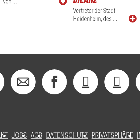
von …
Vertreter der Stadt
Heidenheim, des …
AKT
JOBS
AGB
DATENSCHUTZ
PRIVATSPHÄRE