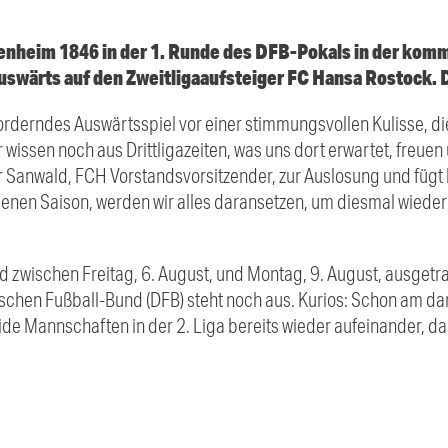
enheim 1846 in der 1. Runde des DFB-Pokals in der ko
 auswärts auf den Zweitligaaufsteiger FC Hansa Rostock. 
orderndes Auswärtsspiel vor einer stimmungsvollen Kulisse, di
wissen noch aus Drittligazeiten, was uns dort erwartet, freue
er Sanwald, FCH Vorstandsvorsitzender, zur Auslosung und fügt
enen Saison, werden wir alles daransetzen, um diesmal wieder
rd zwischen Freitag, 6. August, und Montag, 9. August, ausgetr
schen Fußball-Bund (DFB) steht noch aus. Kurios: Schon am 
beide Mannschaften in der 2. Liga bereits wieder aufeinander, 