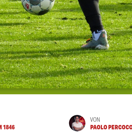
VON
M 1846
PAOLO PERCOC