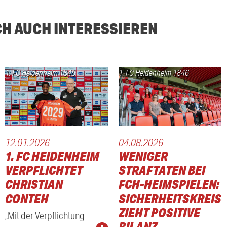
CH AUCH INTERESSIEREN
1. FC Heidenheim 1846
1. FC Heidenheim 1846
12.01.2026
04.08.2026
1. FC HEIDENHEIM
WENIGER
VERPFLICHTET
STRAFTATEN BEI
CHRISTIAN
FCH-HEIMSPIELEN:
CONTEH
SICHERHEITSKREIS
ZIEHT POSITIVE
„Mit der Verpflichtung
BILANZ