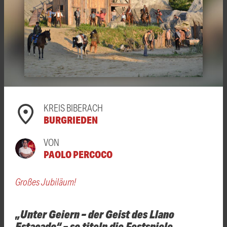
KREIS BIBERACH
BURGRIEDEN
VON
PAOLO PERCOCO
Großes Jubiläum!
„Unter Geiern – der Geist des Llano
Estacado“ – so titeln die Festspiele