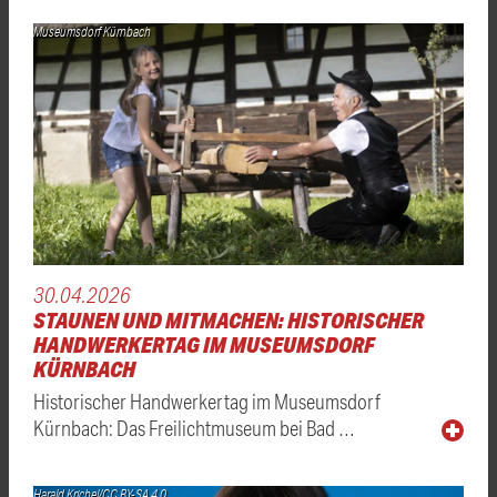
Museumsdorf Kürnbach
30.04.2026
STAUNEN UND MITMACHEN: HISTORISCHER
HANDWERKERTAG IM MUSEUMSDORF
KÜRNBACH
Historischer Handwerkertag im Museumsdorf
Kürnbach: Das Freilichtmuseum bei Bad …
Harald Krichel/CC BY-SA 4.0