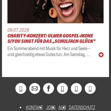
09.07.2026
CHARITY-KONZERT: ULMER GOSPEL-IKONE
SIYOU SINGT FÜR DAS „SCHULFACH GLÜCK“
Ein Sommerabend mit Musik für Herz und Seele –
und gleichzeitig etwas Gutes tun: Am Samstag, …
KONTAKT
JOBS
AGB
DATENSCHUTZ