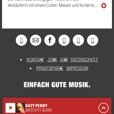
Verkäuferin mit einem Cutter-Messer und forderte …
KONTAKT
JOBS
AGB
DATENSCHUTZ
PRIVATSPHÄRE
IMPRESSUM
KATY PERRY
play_arrow
WATCH IT BURN