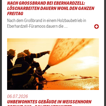
NACH GROSSBRAND BEI EBERHARDZELL: L
ÖSCHARBEITEN DAUERN WOHL DEN GANZEN F
REITAG
Nach dem Großbrand in einem Holzbaubetrieb in
Eberhardzell-Füramoos dauern die …
06.07.2026
UNBEWOHNTES GEBÄUDE IN WEISSENHORN B