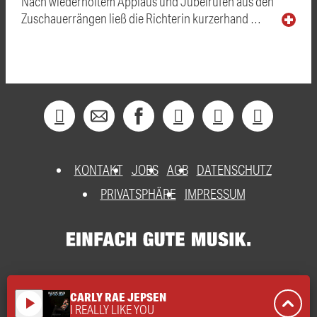
Nach wiederholtem Applaus und Jubelrufen aus den
Zuschauerrängen ließ die Richterin kurzerhand …
KONTAKT
JOBS
AGB
DATENSCHUTZ
PRIVATSPHÄRE
IMPRESSUM
CARLY RAE JEPSEN
play_arrow
I REALLY LIKE YOU