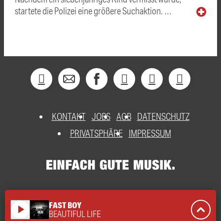
startete die Polizei eine größere Suchaktion. …
KONTAKT
JOBS
AGB
DATENSCHUTZ
PRIVATSPHÄRE
IMPRESSUM
FAST BOY
play_arrow
BEAUTIFUL LIFE