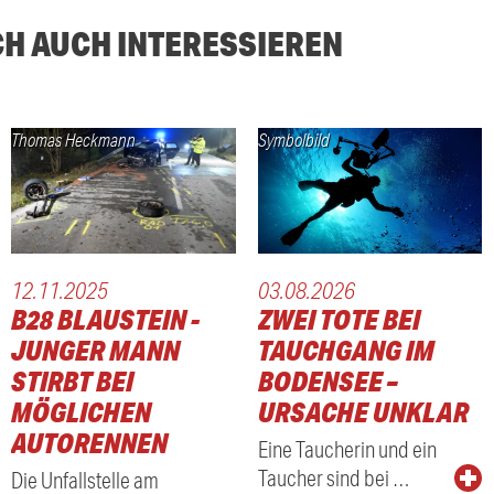
CH AUCH INTERESSIEREN
Thomas Heckmann
Symbolbild
12.11.2025
03.08.2026
B28 BLAUSTEIN -
ZWEI TOTE BEI
JUNGER MANN
TAUCHGANG IM
STIRBT BEI
BODENSEE –
MÖGLICHEN
URSACHE UNKLAR
AUTORENNEN
Eine Taucherin und ein
Taucher sind bei …
Die Unfallstelle am