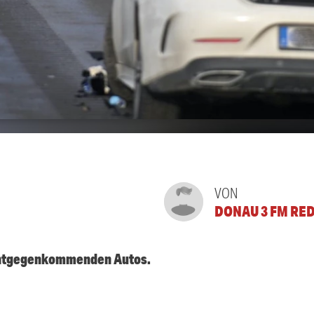
VON
DONAU 3 FM RE
 entgegenkommenden Autos.