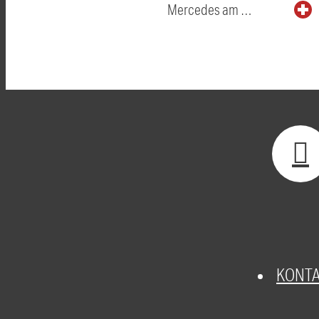
Mercedes am …
KONT