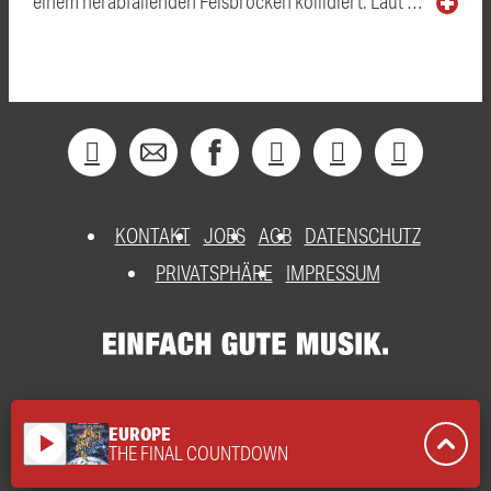
einem herabfallenden Felsbrocken kollidiert. Laut …
KONTAKT
JOBS
AGB
DATENSCHUTZ
PRIVATSPHÄRE
IMPRESSUM
EUROPE
play_arrow
THE FINAL COUNTDOWN