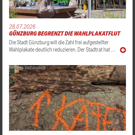
28.07.2026
GÜNZBURG BEGRENZT DIE WAHLPLAKATFLUT
Die Stadt Günzburg will die Zahl frei aufgestellter
Wahlplakate deutlich reduzieren. Der Stadtrat hat …
Kevin Rees/ Stadt Günzburg