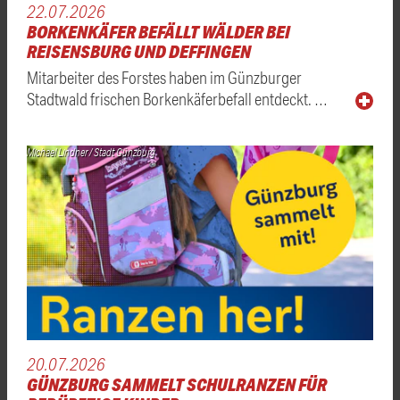
22.07.2026
BORKENKÄFER BEFÄLLT WÄLDER BEI
REISENSBURG UND DEFFINGEN
Mitarbeiter des Forstes haben im Günzburger
Stadtwald frischen Borkenkäferbefall entdeckt. …
Michael Lindner / Stadt Günzburg
20.07.2026
GÜNZBURG SAMMELT SCHULRANZEN FÜR