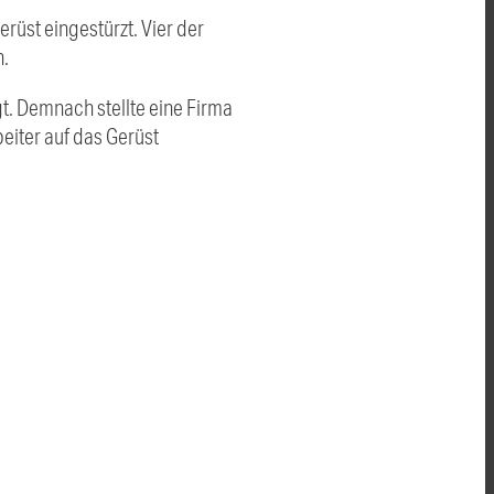
üst eingestürzt. Vier der
n.
t. Demnach stellte eine Firma
eiter auf das Gerüst