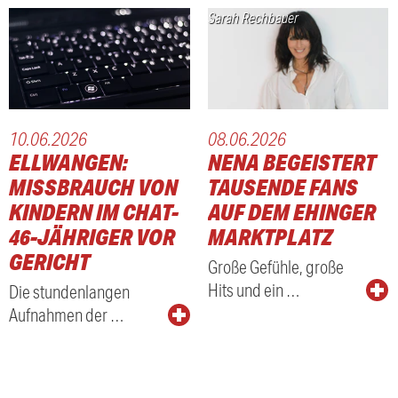
Sarah Rechbauer
10.06.2026
08.06.2026
ELLWANGEN:
NENA BEGEISTERT
MISSBRAUCH VON
TAUSENDE FANS
KINDERN IM CHAT-
AUF DEM EHINGER
ER
46-JÄHRIGER VOR
MARKTPLATZ
GERICHT
Große Gefühle, große
Hits und ein …
Die stundenlangen
Aufnahmen der …