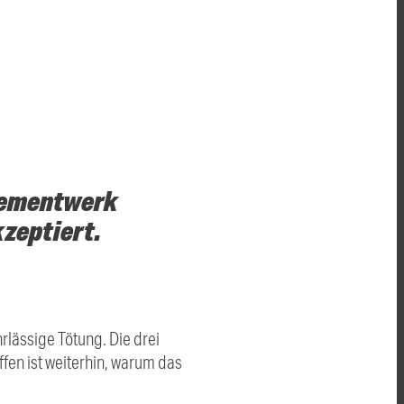
 Zementwerk
kzeptiert.
lässige Tötung. Die drei
en ist weiterhin, warum das