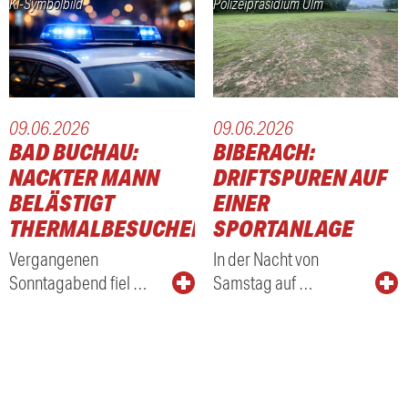
KI-Symbolbild
Polizeipräsidium Ulm
09.06.2026
09.06.2026
BAD BUCHAU:
BIBERACH:
NACKTER MANN
DRIFTSPUREN AUF
BELÄSTIGT
EINER
THERMALBESUCHER
SPORTANLAGE
Vergangenen
In der Nacht von
Sonntagabend fiel …
Samstag auf …