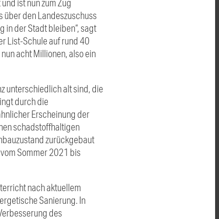
 und ist nun zum Zug
uns über den Landeszuschuss
 in der Stadt bleiben“, sagt
er List-Schule auf rund 40
nun acht Millionen, also ein
unterschiedlich alt sind, die
ingt durch die
 ähnlicher Erscheinung der
nen schadstoffhaltigen
Rohbauzustand zurückgebaut
die vom Sommer 2021 bis
terricht nach aktuellem
ergetische Sanierung. In
Verbesserung des