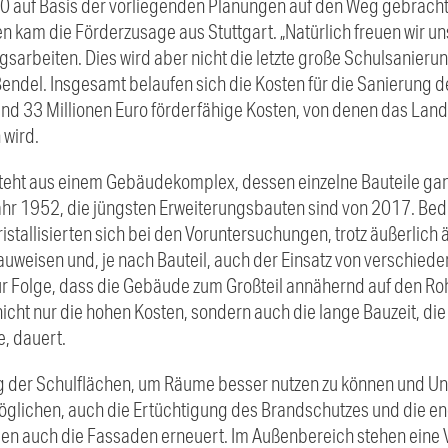
0 auf Basis der vorliegenden Planungen auf den Weg gebracht
kam die Förderzusage aus Stuttgart. „Natürlich freuen wir 
sarbeiten. Dies wird aber nicht die letzte große Schulsanierung
endel. Insgesamt belaufen sich die Kosten für die Sanierung d
und 33 Millionen Euro förderfähige Kosten, von denen das Land 
 wird.
teht aus einem Gebäudekomplex, dessen einzelne Bauteile ganz 
r 1952, die jüngsten Erweiterungsbauten sind von 2017. Bed
istallisierten sich bei den Voruntersuchungen, trotz äußerlich
uweisen und, je nach Bauteil, auch der Einsatz von verschiede
zur Folge, dass die Gebäude zum Großteil annähernd auf den 
nicht nur die hohen Kosten, sondern auch die lange Bauzeit, 
, dauert.
ng der Schulflächen, um Räume besser nutzen zu können und Un
glichen, auch die Ertüchtigung des Brandschutzes und die en
 auch die Fassaden erneuert. Im Außenbereich stehen eine 