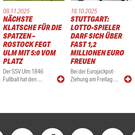
08.11.2025
18.10.2025
NÄCHSTE
STUTTGART:
KLATSCHE FÜR DIE
LOTTO-SPIELER
SPATZEN –
DARF SICH ÜBER
ROSTOCK FEGT
FAST 1,2
ULM MIT 5:0 VOM
MILLIONEN EURO
PLATZ
FREUEN
Der SSV Ulm 1846
Bei der Eurojackpot-
Fußball hat den …
Ziehung am Freitag …