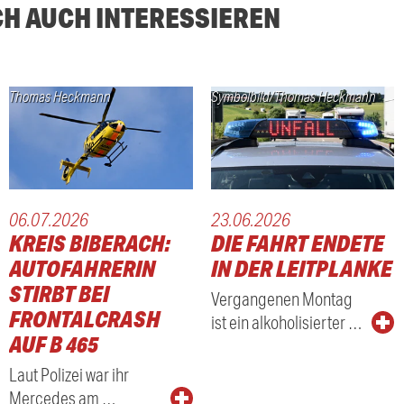
CH AUCH INTERESSIEREN
Thomas Heckmann
Symbolbild/Thomas Heckmann
06.07.2026
23.06.2026
KREIS BIBERACH:
DIE FAHRT ENDETE
AUTOFAHRERIN
IN DER LEITPLANKE
STIRBT BEI
Vergangenen Montag
FRONTALCRASH
ist ein alkoholisierter …
AUF B 465
Laut Polizei war ihr
Mercedes am …