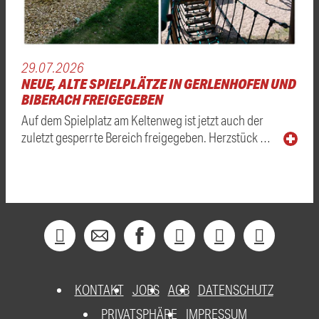
29.07.2026
NEUE, ALTE SPIELPLÄTZE IN GERLENHOFEN UND
BIBERACH FREIGEGEBEN
Auf dem Spielplatz am Keltenweg ist jetzt auch der
zuletzt gesperrte Bereich freigegeben. Herzstück …
KONTAKT
JOBS
AGB
DATENSCHUTZ
PRIVATSPHÄRE
IMPRESSUM