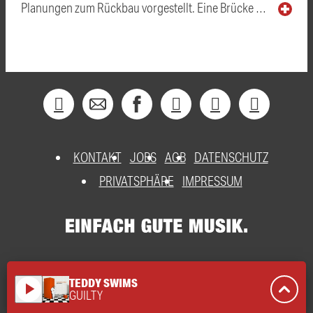
Planungen zum Rückbau vorgestellt. Eine Brücke …
KONTAKT
JOBS
AGB
DATENSCHUTZ
PRIVATSPHÄRE
IMPRESSUM
TEDDY SWIMS
play_arrow
GUILTY