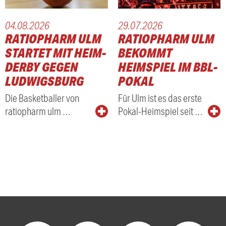
04.08.2026
29.07.2026
URT
RATIOPHARM ULM
RATIOPHARM ULM
N KLEPEISZ
STARTET MIT HEIM-
BEKOMMT
DERBY GEGEN
HEIMSPIEL IM BBL-
LUDWIGSBURG
POKAL
Die Basketballer von
Für Ulm ist es das erste
ratiopharm ulm …
Pokal-Heimspiel seit …