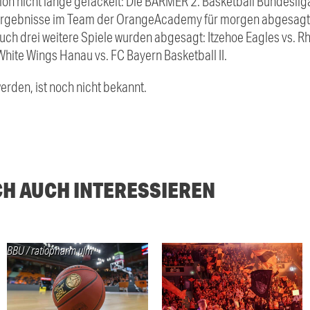
ation nicht lange gefackelt: Die BARMER 2. Basketball Bundeslig
ergebnisse im Team der OrangeAcademy für morgen abgesagt. N
Auch drei weitere Spiele wurden abgesagt: Itzehoe Eagles vs. Rh
te Wings Hanau vs. FC Bayern Basketball II.
rden, ist noch nicht bekannt.
CH AUCH INTERESSIEREN
BBU / ratiopharm ulm