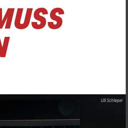
MUSS
N
Ulli Schlieper