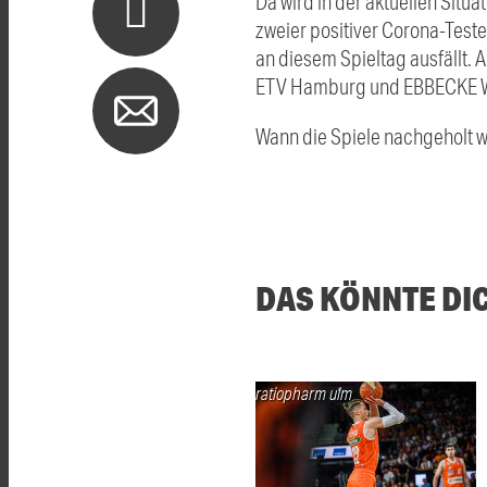
Da wird in der aktuellen Situ
zweier positiver Corona-Test
an diesem Spieltag ausfällt. 
ETV Hamburg und EBBECKE Whi
Wann die Spiele nachgeholt we
DAS KÖNNTE DI
ratiopharm ulm