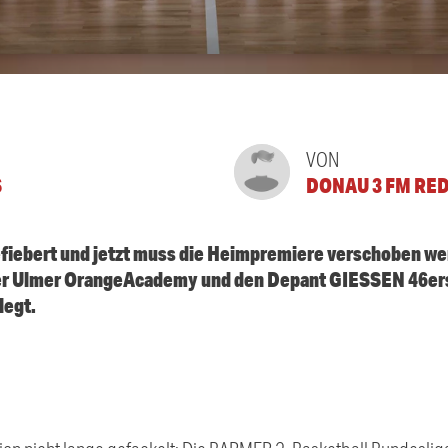
VON
S
DONAU 3 FM RE
efiebert und jetzt muss die Heimpremiere verschoben we
der Ulmer OrangeAcademy und den Depant GIESSEN 46ers
legt.