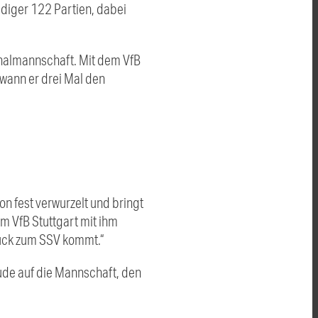
idiger 122 Partien, dabei
onalmannschaft. Mit dem VfB
ewann er drei Mal den
ion fest verwurzelt und bringt
m VfB Stuttgart mit ihm
rück zum SSV kommt.“
eude auf die Mannschaft, den