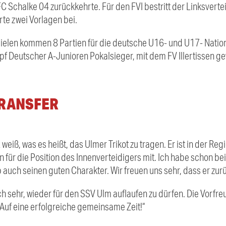
 Schalke 04 zurückkehrte. Für den FVI bestritt der Linksverte
erte zwei Vorlagen bei.
ielen kommen 8 Partien für die deutsche U16- und U17- Nati
pf Deutscher A-Junioren Pokalsieger, mit dem FV Illertissen g
TRANSFER
 weiß, was es heißt, das Ulmer Trikot zu tragen. Er ist in der Reg
für die Position des Innenverteidigers mit. Ich habe schon bei
 auch seinen guten Charakter. Wir freuen uns sehr, dass er zu
ch sehr, wieder für den SSV Ulm auflaufen zu dürfen. Die Vorfr
. Auf eine erfolgreiche gemeinsame Zeit!“