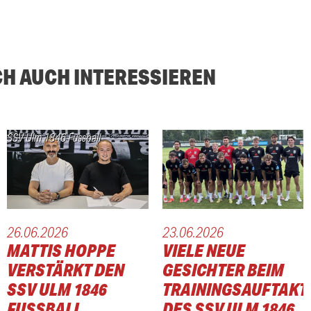
CH AUCH INTERESSIEREN
SSV Ulm 1846 Fussball
26.06.2026
23.06.2026
MATTIS HOPPE
VIELE NEUE
VERSTÄRKT DEN
GESICHTER BEIM
SSV ULM 1846
TRAININGSAUFTAKT
FUSSBALL
DES SSV ULM 1846