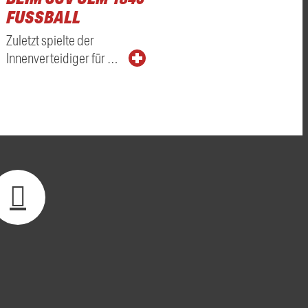
FUSSBALL
Zuletzt spielte der
Innenverteidiger für …