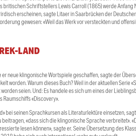
 britischen Schriftstellers Lewis Carroll (1865) werde Anfang
rdisch erscheinen, sagte Litaer in Saarbrücken der Deutschen
orderung gewesen: «Weil das Werk vor versteckten und offensi
TREK-LAND
e er neue klingonische Wortspiele geschaffen, sagte der Übers
lt worden. Warum dieses Buch? Weil in der aktuellen Serie «St
t worden seien. Und: Es handele es sich um eines der Liebling
s Raumschiffs «Discovery».
» bei seinen Sprachkursen als Literaturlektüre einsetzen, sagt
 beitragen, «dass sich die klingonische Sprache verbreitet». «
eressierte lesen können», sagte er. Seine Übersetzung des Klass