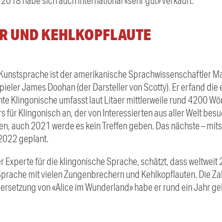
2018 habe sich auch international «sehr gut» verkauft.
R UND KEHLKOPFLAUTE
Kunstsprache ist der amerikanische Sprachwissenschaftler Marc
eler James Doohan (der Darsteller von Scotty). Er erfand die 
 Klingonische umfasst laut Litaer mittlerweile rund 4200 Wörter
 für Klingonisch an, der von Interessierten aus aller Welt be
en, auch 2021 werde es kein Treffen geben. Das nächste – mit
2022 geplant.
er Experte für die klingonische Sprache, schätzt, dass weltwei
Sprache mit vielen Zungenbrechern und Kehlkopflauten. Die Z
 Übersetzung von «Alice im Wunderland» habe er rund ein Jahr ge