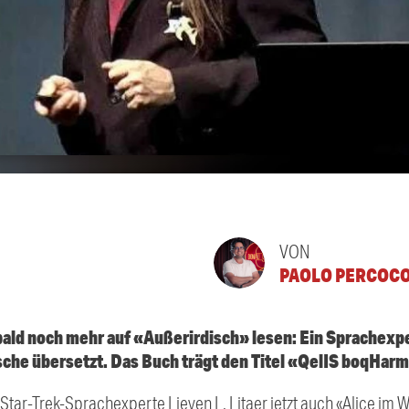
VON
PAOLO PERCOC
ald noch mehr auf «Außerirdisch» lesen: Ein Sprachexpe
che übersetzt. Das Buch trägt den Titel «QelIS boqHar
Star-Trek-Sprachexperte Lieven L. Litaer jetzt auch «Alice im