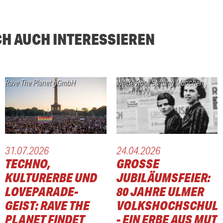
CH AUCH INTERESSIEREN
Rave The Planet gGmbH
Weiße Rose Stiftung München
31.07.2026
24.04.2026
TECHNO,
GROSSE J
KULTURERBE UND
UBILÄUMSFEIER: 8
LOVEPARADE-
0 JAHRE ULMER V
GEIST: RAVE THE
OLKSHOCHSCHULE 
PLANET FINDET
EIN ERBE AUS MUT U