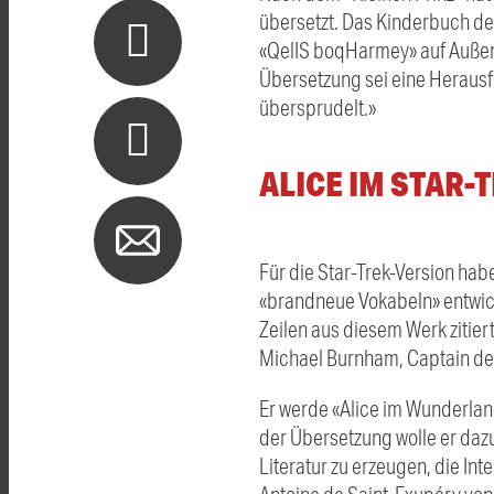
übersetzt. Das Kinderbuch des
«QelIS boqHarmey» auf Außeri
Übersetzung sei eine Herausf
übersprudelt.»
ALICE IM STAR-
Für die Star-Trek-Version hab
«brandneue Vokabeln» entwicke
Zeilen aus diesem Werk zitier
Michael Burnham, Captain de
Er werde «Alice im Wunderland
der Übersetzung wolle er dazu
Literatur zu erzeugen, die Int