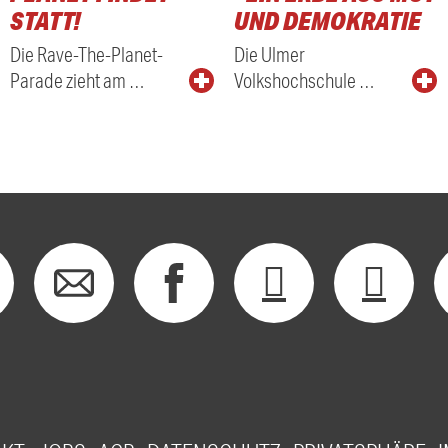
STATT!
ND DEMOKRATIE
Die Rave-The-Planet-
Die Ulmer
Parade zieht am …
Volkshochschule …