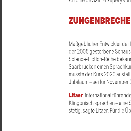
Antoine de Saint-Exupéry von 
ZUNGENBRECHE
Maßgeblicher Entwickler der 
der 2005 gestorbene Schauspi
Science-Fiction-Reihe bekannte
Saarbrücken einen Sprachkurs
musste der Kurs 2020 ausfall
Jubiläum – sei für November 
Litaer
, international führend
Klingonisch sprechen – eine 
stetig, sagte Litaer. Für die