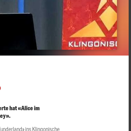
O
rte hat «Alice im
mey».
 Wunderland» ins Klingonische