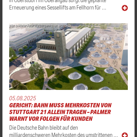
Erneuerung eines Sessellifts am Fellhorn für …
plan b/Atelier Peter Wels/ingenhoven architects
05.08.2025
GERICHT: BAHN MUSS MEHRKOSTEN VON
STUTTGART 21 ALLEIN TRAGEN – PALMER
WARNT VOR FOLGEN FÜR KUNDEN
Die Deutsche Bahn bleibt auf den
milliardenschweren Mehrkosten des umstrittenen …