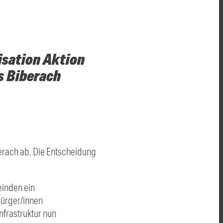
isation Aktion
s Biberach
berach ab. Die Entscheidung
einden ein
Bürger/innen
nfrastruktur nun