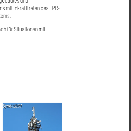
ufgebautes und
s mit Inkrafttreten des EPR-
tems.
ch für Situationen mit
Symbolbild