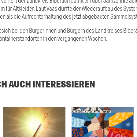
g verliert der Landkreis Biberach damit ein über Jahrzehnte a
für Altkleider. Laut Vaas dürfte der Wiederaufbau des System
en als die Aufrechterhaltung des jetzt abgebauten Sammelsys
t sich bei den Bürgerinnen und Bürgern des Landkreises Bibera
 Containerstandorten in den vergangenen Wochen.
CH AUCH INTERESSIEREN
Stadt Laupheim