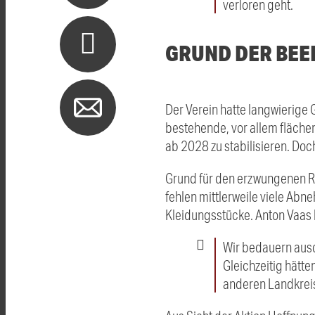
verloren geht.
GRUND DER BE
Der Verein hatte langwierige 
bestehende, vor allem flächen
ab 2028 zu stabilisieren. D
Grund für den erzwungenen Rü
fehlen mittlerweile viele Ab
Kleidungsstücke. Anton Vaas 
Wir bedauern ausd
Gleichzeitig hätt
anderen Landkreis