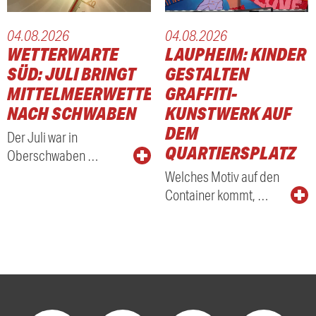
04.08.2026
04.08.2026
WETTERWARTE
LAUPHEIM: KINDER
SÜD: JULI BRINGT
GESTALTEN
MITTELMEERWETTER
GRAFFITI-
NACH SCHWABEN
KUNSTWERK AUF
DEM
Der Juli war in
QUARTIERSPLATZ
Oberschwaben …
Welches Motiv auf den
Container kommt, …