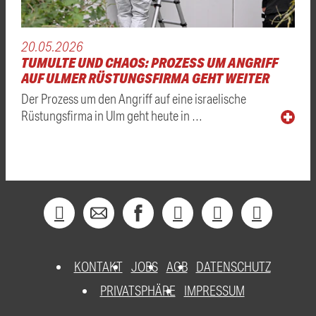
20.05.2026
TUMULTE UND CHAOS: PROZESS UM ANGRIFF
AUF ULMER RÜSTUNGSFIRMA GEHT WEITER
Der Prozess um den Angriff auf eine israelische
Rüstungsfirma in Ulm geht heute in …
KONTAKT
JOBS
AGB
DATENSCHUTZ
PRIVATSPHÄRE
IMPRESSUM