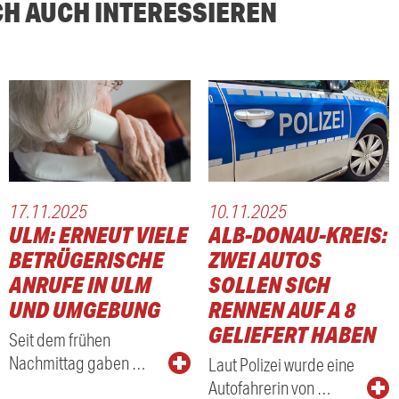
CH AUCH INTERESSIEREN
17.11.2025
10.11.2025
ULM: ERNEUT VIELE
ALB-DONAU-KREIS:
BETRÜGERISCHE
ZWEI AUTOS
ANRUFE IN ULM
SOLLEN SICH
UND UMGEBUNG
RENNEN AUF A 8
GELIEFERT HABEN
Seit dem frühen
Nachmittag gaben …
Laut Polizei wurde eine
Autofahrerin von …