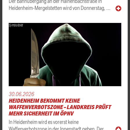
Der Bahnübergang an der Hainenbachstraße in
Heidenheim-Mergelstetten wird von Donnerstag, …
Symbolbild
30.06.2026
HEIDENHEIM BEKOMMT KEINE
WAFFENVERBOTSZONE – LANDKREIS PRÜFT
MEHR SICHERHEIT IM ÖPNV
In Heidenheim wird es vorerst keine
Waffenverbotszone in der Innenstadt geben. Der …