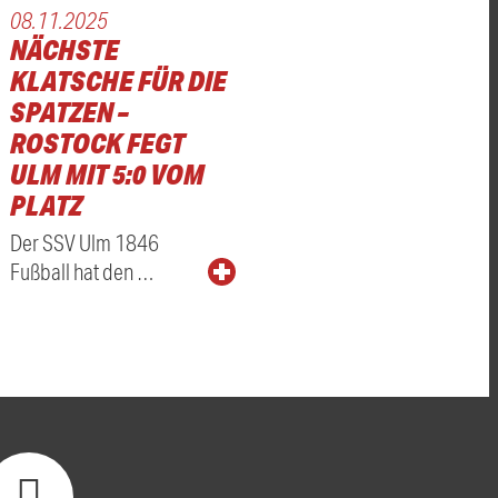
08.11.2025
NÄCHSTE
KLATSCHE FÜR DIE
SPATZEN –
ROSTOCK FEGT
ULM MIT 5:0 VOM
PLATZ
Der SSV Ulm 1846
Fußball hat den …