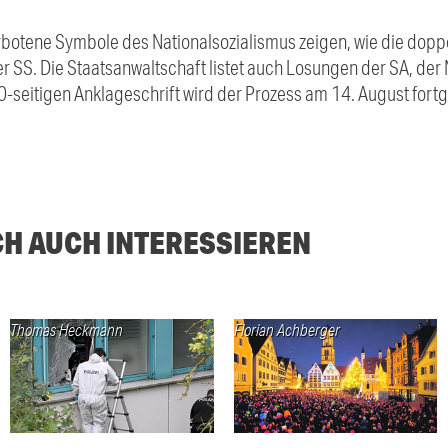
verbotene Symbole des Nationalsozialismus zeigen, wie die dop
er SS. Die Staatsanwaltschaft listet auch Losungen der SA, de
-seitigen Anklageschrift wird der Prozess am 14. August fortg
CH AUCH INTERESSIEREN
Thomas Heckmann
Florian Achberger