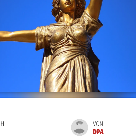
CH
VON
DPA