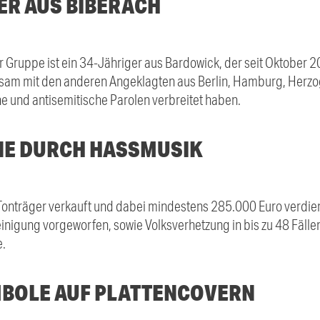
ER AUS BIBERACH
 Gruppe ist ein 34-Jähriger aus Bardowick, der seit Oktober 
meinsam mit den anderen Angeklagten aus Berlin, Hamburg, He
he und antisemitische Parolen verbreitet haben.
E DURCH HASSMUSIK
Tonträger verkauft und dabei mindestens 285.000 Euro verdien
reinigung vorgeworfen, sowie Volksverhetzung in bis zu 48 Fäl
e.
BOLE AUF PLATTENCOVERN