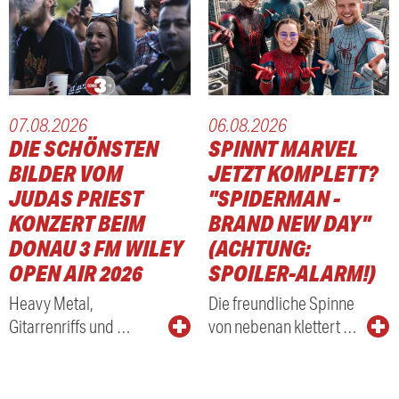
07.08.2026
06.08.2026
DIE SCHÖNSTEN
SPINNT MARVEL
BILDER VOM
JETZT KOMPLETT?
JUDAS PRIEST
"SPIDERMAN -
KONZERT BEIM
BRAND NEW DAY"
DONAU 3 FM WILEY
(ACHTUNG:
OPEN AIR 2026
SPOILER-ALARM!)
Heavy Metal,
Die freundliche Spinne
Gitarrenriffs und …
von nebenan klettert …