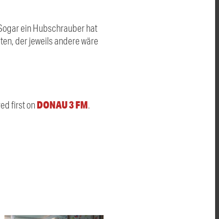
 Sogar ein Hubschrauber hat
en, der jeweils andere wäre
DONAU 3 FM
d first on
.