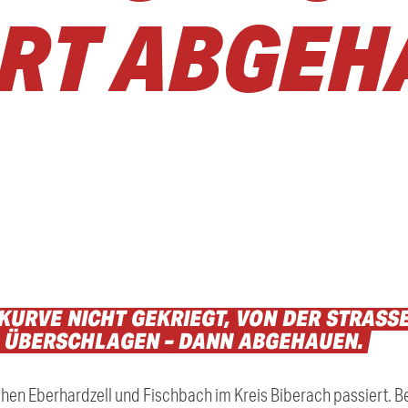
RT ABGEH
KURVE
NICHT
GEKRIEGT,
VON
DER
STRASSE
D
ÜBERSCHLAGEN
–
DANN
ABGEHAUEN.
schen Eberhardzell und Fischbach im Kreis Biberach passiert. 