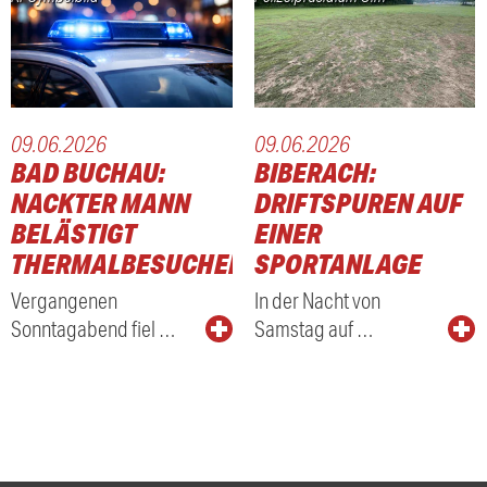
09.06.2026
09.06.2026
BAD BUCHAU:
BIBERACH:
NACKTER MANN
DRIFTSPUREN AUF
BELÄSTIGT
EINER
THERMALBESUCHER
SPORTANLAGE
Vergangenen
In der Nacht von
Sonntagabend fiel …
Samstag auf …