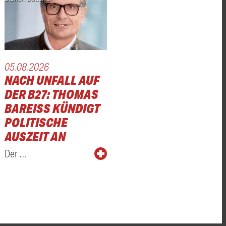
05.08.2026
NACH UNFALL AUF
DER B27: THOMAS
BAREISS KÜNDIGT P
OLITISCHE A
USZEIT AN
Der …