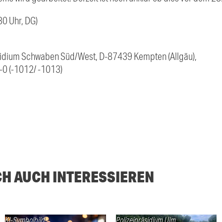
0 Uhr, DG)
äsidium Schwaben Süd/West, D-87439 Kempten (Allgäu),
0 (-1012/ -1013)
CH AUCH INTERESSIEREN
KI-Symbolbild
Polizeipräsidium Ulm