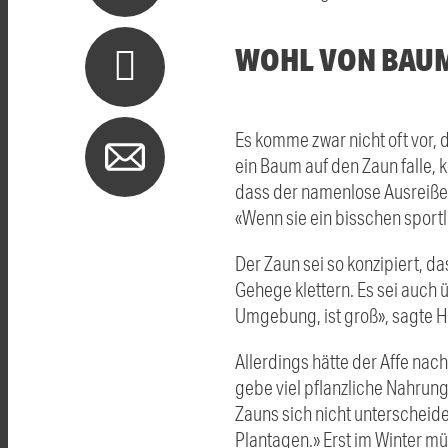
WOHL VON BAU
Es komme zwar nicht oft vor,
ein Baum auf den Zaun falle, 
dass der namenlose Ausreißer
«Wenn sie ein bisschen sportl
Der Zaun sei so konzipiert, d
Gehege klettern. Es sei auch 
Umgebung, ist groß», sagte Hi
Allerdings hätte der Affe nac
gebe viel pflanzliche Nahrung
Zauns sich nicht unterscheiden
Plantagen.» Erst im Winter müs