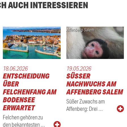
CH AUCH INTERESSIEREN
Affenberg Salem
18.06.2026
19.05.2026
ENTSCHEIDUNG
SÜSSER N
ÜBER
ACHWUCHS AM A
FELCHENFANG AM
FFENBERG SALEM
BODENSEE
Süßer Zuwachs am
ERWARTET
Affenberg: Drei …
Felchen gehören zu
den bekanntesten …