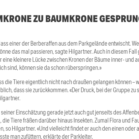
MKRONE ZU BAUMKRONE GESPRU
 dass einer der Berberaffen aus dem Parkgelände entwischt. W
könne das mal passieren, sagte Hilgartner. Auch in diesem Fall 
 eine kleinere Lücke zwischen Kronen der Bäume inner- und a
ich sind, können sie da schon rüberspringen.»
ass die Tiere eigentlich nicht nach draußen gelangen können – 
üblich, dass sie zurückkommen. «Der Druck, bei der Gruppe zu se
lgartner.
h seiner Einschätzung gerade jetzt auch gut jenseits des Affen
, die Tiere fräßen darüber hinaus Insekten. Zumal Flora und Fa
, so Hilgartner. «Und vielleicht findet er auch den einen oder 
ste man zufüttern, erklärte der Parkleiter.