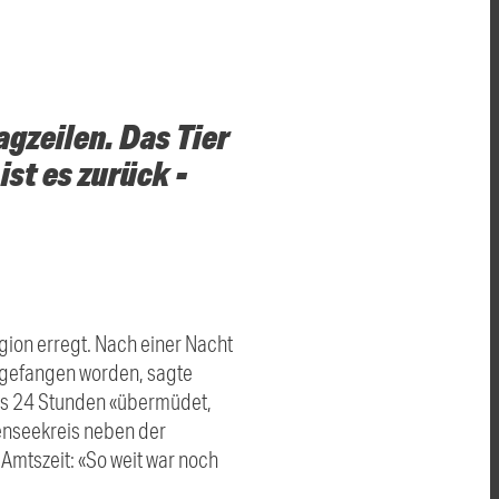
gzeilen. Das Tier
st es zurück -
ion erregt. Nach einer Nacht
ngefangen worden, sagte
als 24 Stunden «übermüdet,
enseekreis neben der
Amtszeit: «So weit war noch