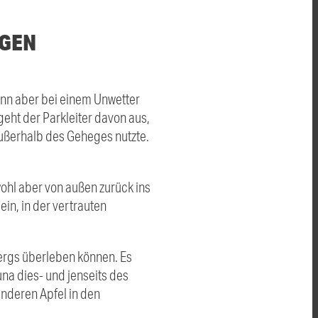
NGEN
enn aber bei einem Unwetter
geht der Parkleiter davon aus,
ußerhalb des Geheges nutzte.
wohl aber von außen zurück ins
in, in der vertrauten
bergs überleben können. Es
una dies- und jenseits des
anderen Apfel in den