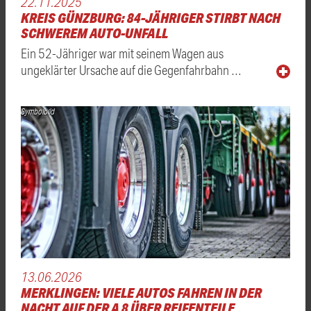
22.11.2025
KREIS GÜNZBURG: 84-JÄHRIGER STIRBT NACH
SCHWEREM AUTO-UNFALL
Ein 52-Jähriger war mit seinem Wagen aus
ungeklärter Ursache auf die Gegenfahrbahn …
Symbolbild
13.06.2026
MERKLINGEN: VIELE AUTOS FAHREN IN DER
NACHT AUF DER A 8 ÜBER REIFENTEILE