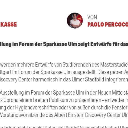
VON
RKASSE
PAOLO PERCOC
lung im Forum der Sparkasse Ulm zeigt Entwürfe für das
z werden mehrere Entwürfe von Studierenden des Masterstudie
ttgart im Forum der Sparkasse Ulm ausgestellt. Diese geben A
Discovery Center harmonisch in das Ulmer Stadtbild integrieren
e Ausstellung im Forum der Sparkasse Ulm in der Neuen Mitte sta
otz Corona einem breiten Publikum zu präsentieren – entweder 
ng der Hygienevorschriften oder von außen durch die Fenster
orstandsvorsitzende des Albert Einstein Discovery Center Ulm
 bringt nicht nur viel Potenzial für die Wissenschaftsstadt Ulm m