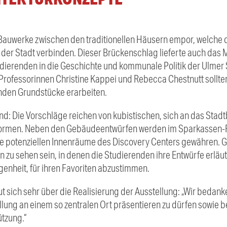
 Bauwerke zwischen den traditionellen Häusern empor, welche d
der Stadt verbinden. Dieser Brückenschlag lieferte auch das M
udierenden in die Geschichte und kommunale Politik der Ulmer 
rofessorinnen Christine Kappei und Rebecca Chestnutt sollten 
nden Grundstücke erarbeiten.
nd: Die Vorschläge reichen von kubistischen, sich an das Stad
Formen. Neben den Gebäudeentwürfen werden im Sparkassen-Fo
 die potenziellen Innenräume des Discovery Centers gewähren. 
en zu sehen sein, in denen die Studierenden ihre Entwürfe erläu
genheit, für ihren Favoriten abzustimmen.
 sich sehr über die Realisierung der Ausstellung: „Wir bedan
ellung an einem so zentralen Ort präsentieren zu dürfen sowie 
ützung.“