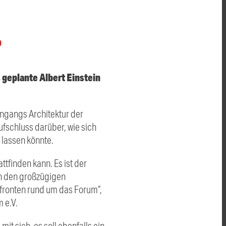
O
 geplante Albert Einstein
ngangs Architektur der
ufschluss darüber, wie sich
 lassen könnte.
ttfinden kann. Es ist der
in den großzügigen
fronten rund um das Forum“,
 e.V.
it sich, es soll ebenfalls ein