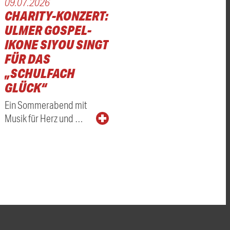
09.07.2026
CHARITY-KONZERT:
ULMER GOSPEL-
IKONE SIYOU SINGT
FÜR DAS
„SCHULFACH
GLÜCK“
Ein Sommerabend mit
Musik für Herz und …