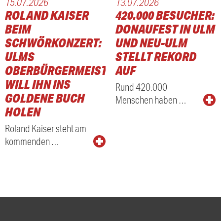
15.07.2026
13.07.2026
ROLAND KAISER
420.000 BESUCHER:
E
BEIM
DONAUFEST IN ULM
SCHWÖRKONZERT:
UND NEU-ULM
ULMS
STELLT REKORD
OBERBÜRGERMEISTER
AUF
WILL IHN INS
Rund 420.000
GOLDENE BUCH
Menschen haben …
HOLEN
Roland Kaiser steht am
kommenden …