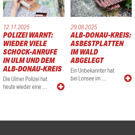
12.11.2025
29.08.2025
POLIZEI WARNT:
ALB-DONAU-KREIS:
ITEN
WIEDER VIELE
ASBESTPLATTEN
SCHOCK-ANRUFE
IM WALD
TEN
IN ULM UND DEM
ABGELEGT
ALB-DONAU-KREIS
Ein Unbekannter hat
bei Lonsee im …
Die Ulmer Polizei hat
heute wieder eine …