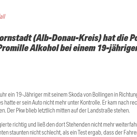
all
Dornstadt (Alb-Donau-Kreis) hat die Po
Promille Alkohol bei einem 19-jährig
hr ein 19-Jähriger mit seinem Skoda von Bollingen in Richtun
hatte er sein Auto nicht mehr unter Kontrolle. Er kam nach re
n. Der Pkw blieb letztlich mitten auf der Landstraße stehen.
rte richtig und ließ den dort Stehenden nicht mehr weiterfahr
ten staunten nicht schlecht, als ein Test ergab, dass der Fahrer