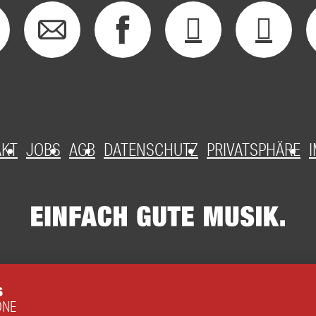
AKT
JOBS
AGB
DATENSCHUTZ
PRIVATSPHÄRE
S
ONE