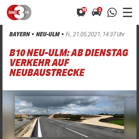
10
2
BAYERN
NEU-ULM
Fr., 21.05.2021, 14:37 Uhr
0800 0 490 400
arrow_forward
arrow_forward
ALLE ANZEIGEN
ALLE ANZEIGEN
B10 NEU-ULM: AB DIENSTAG
01520 242 3333
Hast du auch einen Blitzer oder eine Verkehrsbehinderung
Hast du auch einen Blitzer oder eine Verkehrsbehinderung
VERKEHR AUF
0800 0 490 400
0800 0 490 400
gesehen? Ganz einfach melden - kostenlos unter
gesehen? Ganz einfach melden - kostenlos unter
NEUBAUSTRECKE
WhatsApp 01520 242 3333
WhatsApp 01520 242 3333
oder per
oder per
Thomas Heckmann