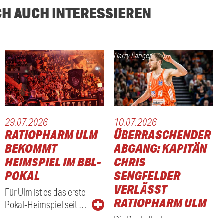
CH AUCH INTERESSIEREN
Harry Langer
29.07.2026
10.07.2026
RATIOPHARM ULM
ÜBERRASCHENDER
BEKOMMT
ABGANG: KAPITÄN
HEIMSPIEL IM BBL-
CHRIS
POKAL
SENGFELDER
VERLÄSST
Für Ulm ist es das erste
RATIOPHARM ULM
Pokal-Heimspiel seit …