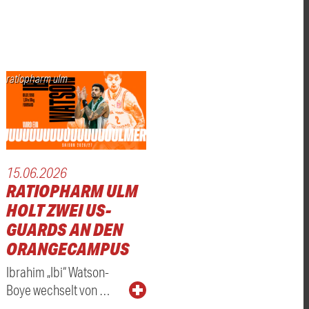
ratiopharm ulm
15.06.2026
RATIOPHARM ULM
HOLT ZWEI US-
GUARDS AN DEN
ORANGECAMPUS
Ibrahim „Ibi“ Watson-
Boye wechselt von …