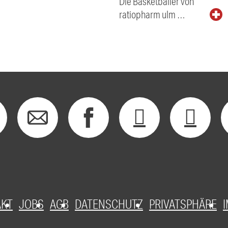
Die Basketballer von
ratiopharm ulm …
AKT
JOBS
AGB
DATENSCHUTZ
PRIVATSPHÄRE