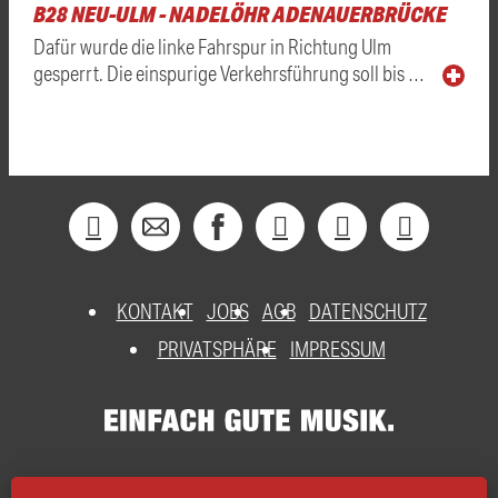
B28 NEU-ULM - NADELÖHR ADENAUERBRÜCKE
Dafür wurde die linke Fahrspur in Richtung Ulm
gesperrt. Die einspurige Verkehrsführung soll bis …
KONTAKT
JOBS
AGB
DATENSCHUTZ
PRIVATSPHÄRE
IMPRESSUM