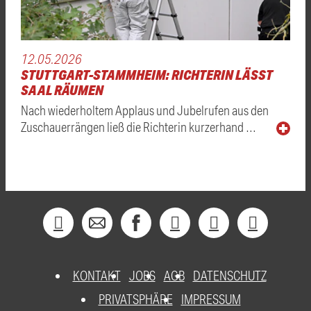
12.05.2026
STUTTGART-STAMMHEIM: RICHTERIN LÄSST
SAAL RÄUMEN
Nach wiederholtem Applaus und Jubelrufen aus den
Zuschauerrängen ließ die Richterin kurzerhand …
KONTAKT
JOBS
AGB
DATENSCHUTZ
PRIVATSPHÄRE
IMPRESSUM