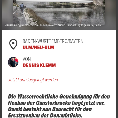
Visualisierung Gänstorbrücke: Kolb Ripke Architektur/ Klähne Bung Ingenieure, Berlin
BADEN-WÜRTTEMBERG/BAYERN
ULM/NEU-ULM
VON
DENNIS KLEMM
Jetzt kann losgelegt werden
Die Wasserrechtliche Genehmigung für den
Neubau der Gänstorbrücke liegt jetzt vor.
Damit besteht nun Baurecht für den
Ersatzneubau der Donaubrücke.