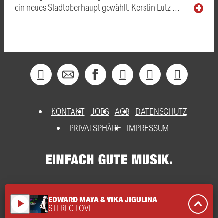
ein neues Stadtoberhaupt gewählt. Kerstin Lutz …
KONTAKT
JOBS
AGB
DATENSCHUTZ
PRIVATSPHÄRE
IMPRESSUM
EDWARD MAYA & VIKA JIGULINA
play_arrow
STEREO LOVE