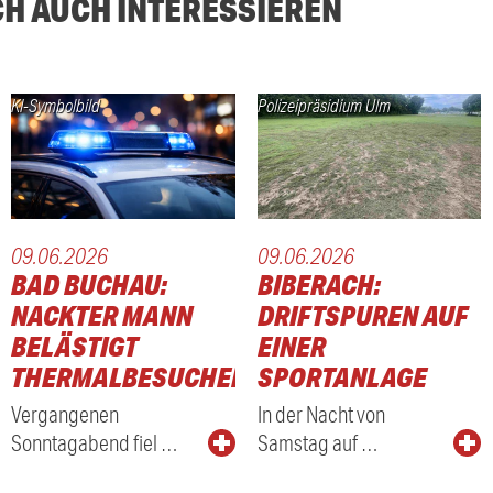
CH AUCH INTERESSIEREN
KI-Symbolbild
Polizeipräsidium Ulm
09.06.2026
09.06.2026
BAD BUCHAU:
BIBERACH:
NACKTER MANN
DRIFTSPUREN AUF
BELÄSTIGT
EINER
THERMALBESUCHER
SPORTANLAGE
Vergangenen
In der Nacht von
Sonntagabend fiel …
Samstag auf …