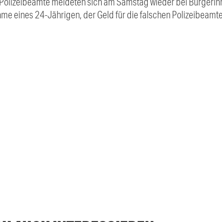
olizeibeamte meldeten sich am Samstag wieder bei Bürgerinn
hme eines 24-Jährigen, der Geld für die falschen Polizeibeamt