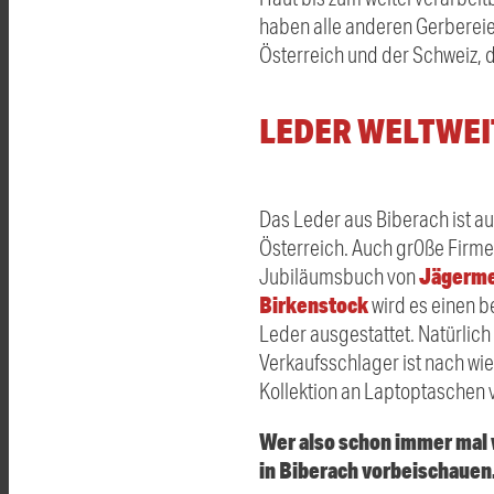
haben alle anderen Gerbereie
Österreich und der Schweiz, da
LEDER WELTWEI
Das Leder aus Biberach ist a
Österreich. Auch gr0ße Firme
Jägerme
Jubiläumsbuch von
Birkenstock
wird es einen 
Leder ausgestattet. Natürli
Verkaufsschlager ist nach wi
Kollektion an Laptoptaschen v
Wer also schon immer mal w
in Biberach vorbeischauen