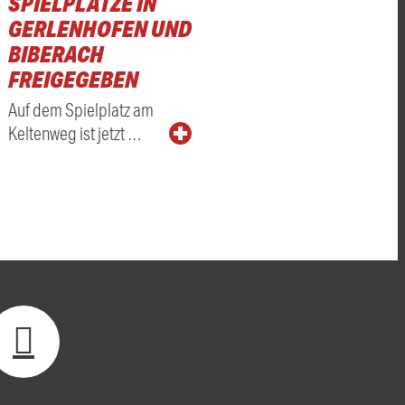
SPIELPLÄTZE IN
GERLENHOFEN UND
BIBERACH
FREIGEGEBEN
Auf dem Spielplatz am
Keltenweg ist jetzt …