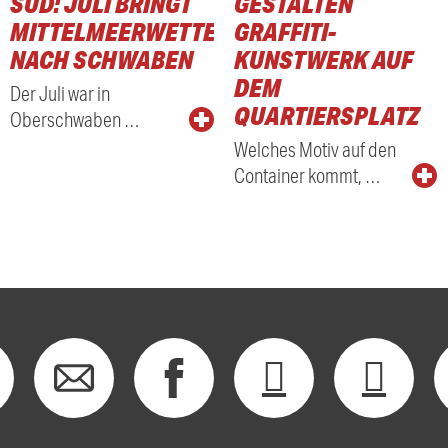
SÜD: JULI BRINGT
GESTALTEN
MITTELMEERWETTER
GRAFFITI-
NACH SCHWABEN
KUNSTWERK AUF
DEM
Der Juli war in
QUARTIERSPLATZ
Oberschwaben …
Welches Motiv auf den
Container kommt, …