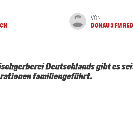
VON
SCH
DONAU 3 FM RE
ischgerberei Deutschlands gibt es sei
erationen familiengeführt.