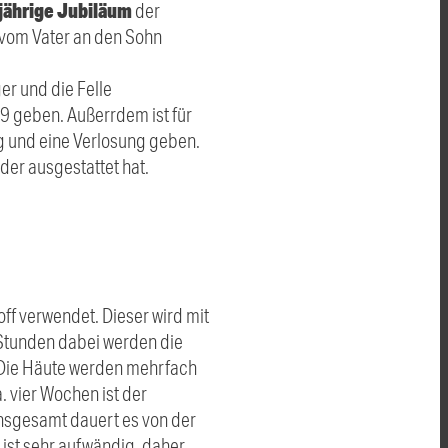
jährige Jubiläum
der
vom Vater an den Sohn
r und die Felle
 geben. Außerrdem ist für
rg und eine Verlosung geben.
der ausgestattet hat.
ff verwendet. Dieser wird mit
Stunden dabei werden die
 Die Häute werden mehrfach
 vier Wochen ist der
insgesamt dauert es von der
 ist sehr aufwändig, daher