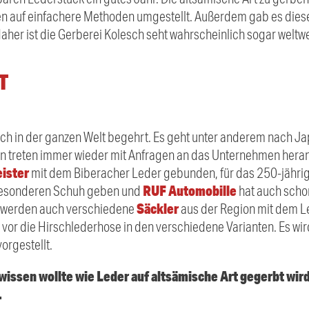
n auf einfachere Methoden umgestellt. Außerdem gab es diese
her ist die Gerberei Kolesch seht wahrscheinlich sogar weltweit 
T
uch in der ganzen Welt begehrt. Es geht unter anderem nach J
n treten immer wieder mit Anfragen an das Unternehmen hera
ister
mit dem Biberacher Leder gebunden, für das 250-jähri
RUF Automobille
besonderen Schuh geben und
hat auch scho
Säckler
ch werden auch verschiedene
aus der Region mit dem Le
e vor die Hirschlederhose in den verschiedene Varianten. Es w
orgestellt.
issen wollte wie Leder auf altsämische Art gegerbt wir
.