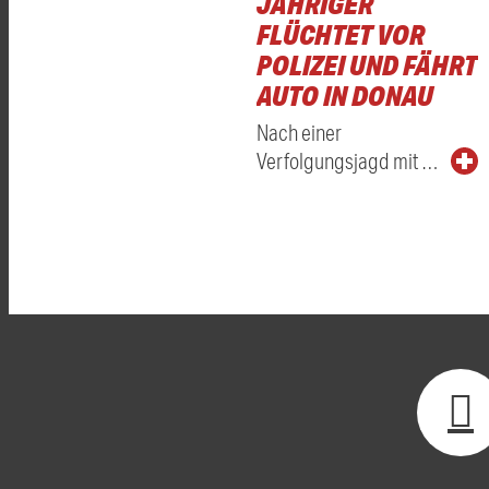
JÄHRIGER
FLÜCHTET VOR
POLIZEI UND FÄHRT
AUTO IN DONAU
Nach einer
Verfolgungsjagd mit …