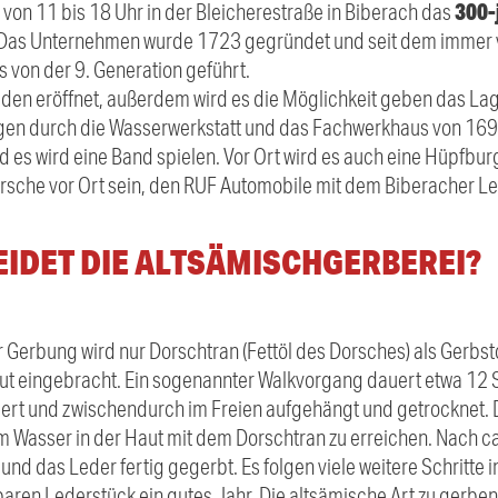
300-
von 11 bis 18 Uhr in der Bleicherestraße in Biberach das
 Das Unternehmen wurde 1723 gegründet und seit dem immer 
s von der 9. Generation geführt.
en eröffnet, außerdem wird es die Möglichkeit geben das Lage
gen durch die Wasserwerkstatt und das Fachwerkhaus von 1699
d es wird eine Band spielen. Vor Ort wird es auch eine Hüpfbu
orsche vor Ort sein, den RUF Automobile mit dem Biberacher Le
IDET DIE ALTSÄMISCHGERBEREI?
 Gerbung wird nur Dorschtran (Fettöl des Dorsches) als Gerbsto
t eingebracht. Ein sogenannter Walkvorgang dauert etwa 12 
t und zwischendurch im Freien aufgehängt und getrocknet.
 Wasser in der Haut mit dem Dorschtran zu erreichen. Nach ca.
d das Leder fertig gegerbt. Es folgen viele weitere Schritte 
aren Lederstück ein gutes Jahr. Die altsämische Art zu gerben