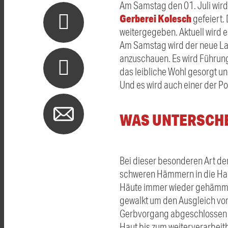
Am Samstag den 01. Juli wird 
Gerberei Kolesch
gefeiert.
weitergegeben. Aktuell wird e
Am Samstag wird der neue Lad
anzuschauen. Es wird Führun
das leibliche Wohl gesorgt un
Und es wird auch einer der P
WAS UNTERSCHE
Bei dieser besonderen Art der
schweren Hämmern in die Hau
Häute immer wieder gehämmer
gewalkt um den Ausgleich vom
Gerbvorgang abgeschlossen un
Haut bis zum weiterverarbeitb