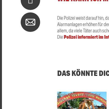
Die Polizei weist darauf hin,
Alarmanlagen erhöhen für den 
allem, da viele Täter auch s
Polizei informiert im I
Die
DAS KÖNNTE DI
Verein Kinder- und Heimatfest
Laupheim e.V.