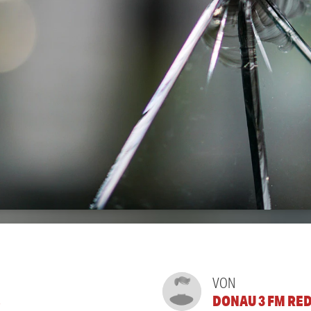
VON
E
DONAU 3 FM RE