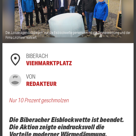
Die „Lokale Agenda Biberach“ hat die
Eisblockwette
gemeinsam mit der Zimmererinnung und der
Firma Linzmeier realisiert.
BIBERACH
VIEHMARKTPLATZ
VON
REDAKTEUR
Nur 10 Prozent geschmolzen
Die Biberacher Eisblockwette ist beendet.
Die Aktion zeigte eindrucksvoll die
Vorteile moderner Wärmedämmung.