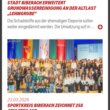
STADT BIBERACH ERWEITERT
GRUNDWASSERREINIGUNG AN DER ALTLAST
„LEHMGRUBE“
Die Schadstoffe aus der ehemaligen Deponie sollen
weiter eingedämmt werden. Die Umsetzung soll in …
Landratsamt
23.03.2026
SPORTKREIS BIBERACH ZEICHNET 258