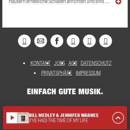
Häusern erhebliche Schäden anrichten und sind …
KONTAKT
JOBS
AGB
DATENSCHUTZ
PRIVATSPHÄRE
IMPRESSUM
BILL MEDLEY & JENNIFER WARNES
play_arrow
(I'VE HAD) THE TIME OF MY LIFE