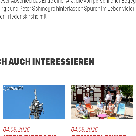
eser Abschied das Ende einer Ära, die von persönlicher Begeg
Birgit und Peter Schmogro hinterlassen Spuren im Leben viel
er Friedenskirche mit.
CH AUCH INTERESSIEREN
Symbolbild
Stadt Biberach
04.08.2026
04.08.2026