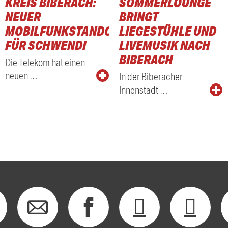
KREIS BIBERACH:
SOMMERLOUNGE
NEUER
BRINGT
MOBILFUNKSTANDORT
LIEGESTÜHLE UND
FÜR SCHWENDI
LIVEMUSIK NACH
BIBERACH
Die Telekom hat einen
neuen …
In der Biberacher
Innenstadt …