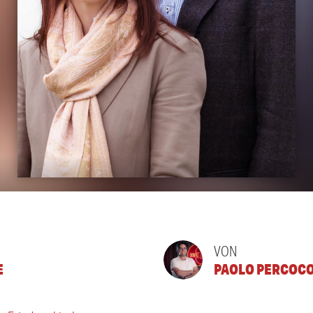
VON
E
PAOLO PERCOC