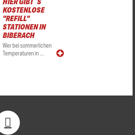
HIER GIBT´S
KOSTENLOSE
"REFILL"
STATIONEN IN
BIBERACH
Wer bei sommerlichen
Temperaturen in …