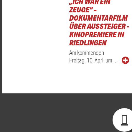
„ICH WAR EIN
ZEUGE“ –
DOKUMENTARFILM
ÜBER AUSSTEIGER -
KINOPREMIERE IN
RIEDLINGEN
Am kommenden
Freitag, 10. April um …