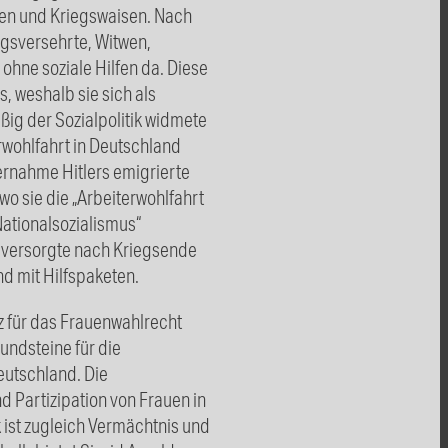
wen und Kriegswaisen. Nach
gsversehrte, Witwen,
ohne soziale Hilfen da. Diese
s, weshalb sie sich als
g der Sozialpolitik widmete
rwohlfahrt in Deutschland
rnahme Hitlers emigrierte
o sie die „Arbeiterwohlfahrt
Nationalsozialismus“
 versorgte nach Kriegsende
d mit Hilfspaketen.
z für das Frauenwahlrecht
undsteine für die
eutschland. Die
d Partizipation von Frauen in
k ist zugleich Vermächtnis und