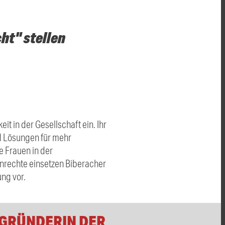
ht" stellen
t in der Gesellschaft ein. Ihr
d Lösungen für mehr
e Frauen in der
enrechte
einsetzen Biberacher
ng vor.
 GRÜNDERIN DER