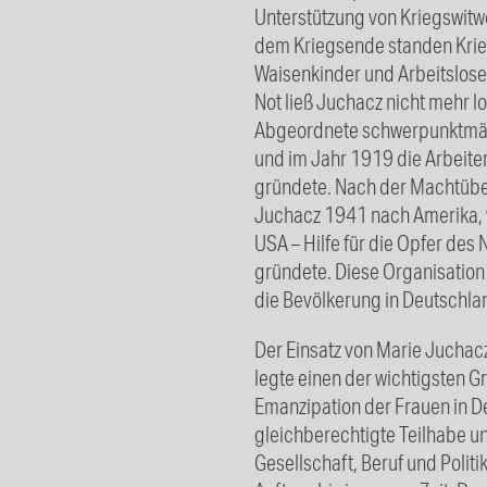
Unterstützung von Kriegswit
dem Kriegsende standen Krie
Waisenkinder und Arbeitslose 
Not ließ Juchacz nicht mehr lo
Abgeordnete schwerpunktmäßi
und im Jahr 1919 die Arbeite
gründete. Nach der Machtübe
Juchacz 1941 nach Amerika, w
USA – Hilfe für die Opfer des 
gründete. Diese Organisation
die Bevölkerung in Deutschlan
Der Einsatz von Marie Juchac
legte einen der wichtigsten Gr
Emanzipation der Frauen in D
gleichberechtigte Teilhabe un
Gesellschaft, Beruf und Politi