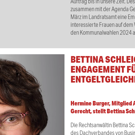
Auftrag bis in unsere Zeit. De
zusammen mit der Agenda Ge
März im Landratsamt eine Em
interessierte Frauen auf dem 
den Kommunalwahlen 2024 a
BETTINA SCHLEI
ENGAGEMENT FÜ
ENTGELTGLEICH
Hermine Burger, Mitglied
Gerecht, stellt Bettina Sch
Die Rechtsanwältin Bettina Sc
des Dachverbandes von Busi