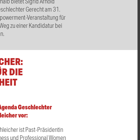
shalb bietet Sigrid Arnold
schlechter Gerecht am 31.
powerment-Veranstaltung für
Weg zu einer Kandidatur bei
n.
CHER:
R DIE
HEIT
 Agenda Geschlechter
leicher vor:
hleicher ist Past-Präsidentin
ness und Professional Women