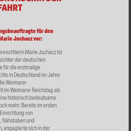
FAHRT
ungsbeauftragte für den
 Marie Juchacz vor:
enrechtlerin Marie Juchacz ist
esichter der deutschen
 für die erstmalige
hts in Deutschland im Jahre
 die Weimarer
t im Weimarer Reichstag als
eine historisch bedeutsame
och mehr: Bereits im ersten
 Einrichtung von
, Nähstuben und
, engagierte sich in der