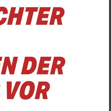
CHTER
N DER
 VOR