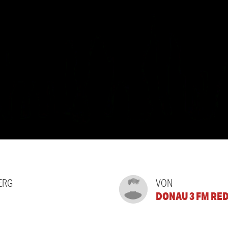
ERG
VON
DONAU 3 FM RE