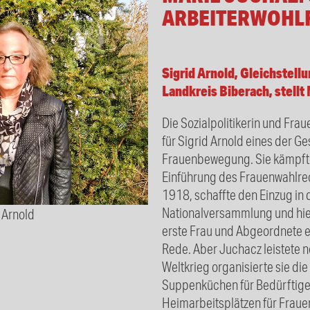
ARBEITERWOHL
Sigrid Arnold, Gleichstell
Landkreis Biberach, stellt
Die Sozialpolitikerin und Frau
für Sigrid Arnold eines der G
Frauenbewegung. Sie kämpfte
Einführung des Frauenwahlrec
1918, schaffte den Einzug in
Nationalversammlung und hiel
 Arnold
erste Frau und Abgeordnete 
Rede. Aber Juchacz leistete n
Weltkrieg organisierte sie die
Suppenküchen für Bedürftige
Heimarbeitsplätzen für Frauen