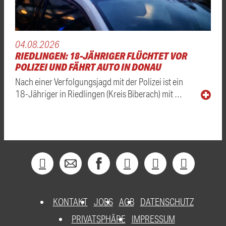
04.08.2026
RIEDLINGEN: 18-JÄHRIGER FLÜCHTET VOR
POLIZEI UND FÄHRT AUTO IN DONAU
Nach einer Verfolgungsjagd mit der Polizei ist ein
18-Jähriger in Riedlingen (Kreis Biberach) mit …
KONTAKT
JOBS
AGB
DATENSCHUTZ
PRIVATSPHÄRE
IMPRESSUM