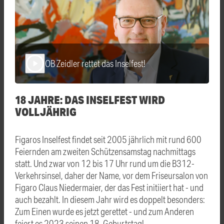
OB Zeidler rettet das Inselfest!
play_arrow
18 JAHRE: DAS INSELFEST WIRD
VOLLJÄHRIG
Figaros Inselfest findet seit 2005 jährlich mit rund 600
Feiernden am zweiten Schützensamstag nachmittags
statt. Und zwar von 12 bis 17 Uhr rund um die B312-
Verkehrsinsel, daher der Name, vor dem Friseursalon von
Figaro Claus Niedermaier, der das Fest initiiert hat - und
auch bezahlt. In diesem Jahr wird es doppelt besonders:
Zum Einen wurde es jetzt gerettet - und zum Anderen
feiert es 2023 seinen 18. Geburtstag!