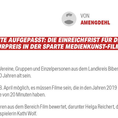
VON
AMENGDEHL
NTE
AUFGEPASST:
DIE
EINREICHFRIST
FÜR
D
URPREIS
IN
DER
SPARTE
MEDIENKUNST-FIL
Vereine, Gruppen und Einzelpersonen aus dem Landkreis Biber
Jahren alt sein.
8. April möglich, es müssen Filme sein, die in den Jahren 201
e von 20 Minuten haben.
ren aus dem Bereich Film bewertet, darunter Helga Reichert, d
pielerin Kathi Wolf.