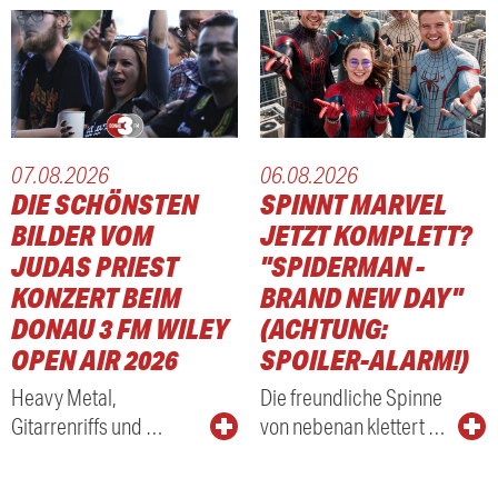
07.08.2026
06.08.2026
DIE SCHÖNSTEN
SPINNT MARVEL
BILDER VOM
JETZT KOMPLETT?
JUDAS PRIEST
"SPIDERMAN -
KONZERT BEIM
BRAND NEW DAY"
DONAU 3 FM WILEY
(ACHTUNG:
OPEN AIR 2026
SPOILER-ALARM!)
Heavy Metal,
Die freundliche Spinne
Gitarrenriffs und …
von nebenan klettert …