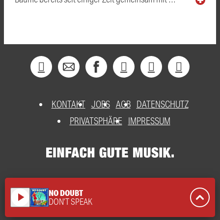
KONTAKT
JOBS
AGB
DATENSCHUTZ
PRIVATSPHÄRE
IMPRESSUM
NO DOUBT
play_arrow
DON'T SPEAK