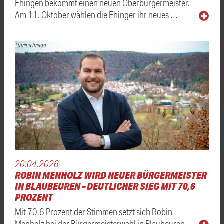
Ehingen bekommt einen neuen Oberbürgermeister.
Am 11. Oktober wählen die Ehinger ihr neues …
Lumina Imago
20.04.2026
ROBIN MENHOLZ WIRD NEUER BÜRGERMEISTER
IN BLAUBEUREN – DEUTLICHER SIEG MIT 70,6
PROZENT
Mit 70,6 Prozent der Stimmen setzt sich Robin
Menholz bei der Bürgermeisterwahl in Blaubeuren …