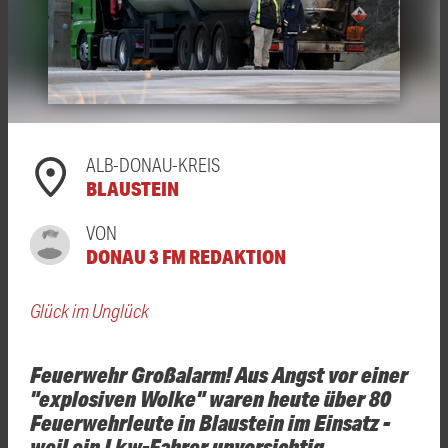
ALB-DONAU-KREIS
BLAUSTEIN
VON
DONAU 3 FM REDAKTION
Glück im Unglück
Feuerwehr Großalarm! Aus Angst vor einer
"explosiven Wolke" waren heute über 80
Feuerwehrleute in Blaustein im Einsatz -
weil ein Lkw-Fahrer unvorsichtig